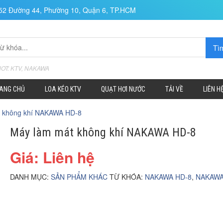
152 Đường 44, Phường 10, Quận 6, TP.HCM
HOT: KTV, NAKAWA
ANG CHỦ
LOA KÉO KTV
QUẠT HƠI NƯỚC
TẢI VỀ
LIÊN H
t không khí NAKAWA HD-8
Máy làm mát không khí NAKAWA HD-8
Giá: Liên hệ
DANH MỤC:
SẢN PHẨM KHÁC
TỪ KHÓA:
NAKAWA HD-8
,
NAKAWA