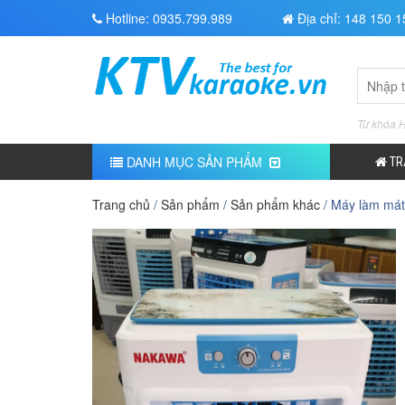
Hotline:
0935.799.989
Địa chỉ: 148 150 
Search
for:
Từ khóa 
DANH MỤC SẢN PHẨM
TR
Trang chủ
/
Sản phẩm
/
Sản phẩm khác
/ Máy làm má