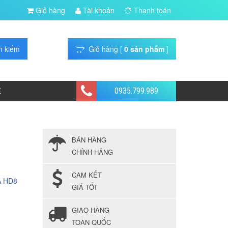
Giỏ hàng
Tài khoản
Thanh toán
Giỏ hàng [
0 sản phẩm
]
0935.799.989
Ệ
BÁN HÀNG
CHÍNH HÃNG
CAM KẾT
 HD8
GIÁ TỐT
GIAO HÀNG
TOÀN QUỐC