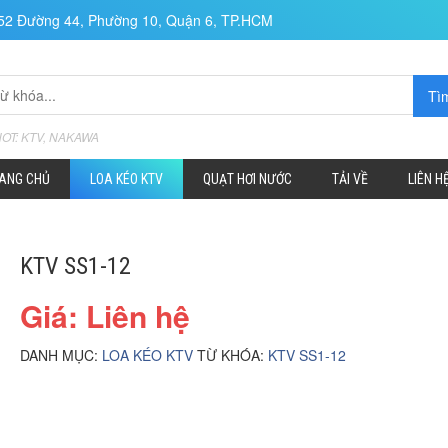
152 Đường 44, Phường 10, Quận 6, TP.HCM
HOT: KTV, NAKAWA
ANG CHỦ
LOA KÉO KTV
QUẠT HƠI NƯỚC
TẢI VỀ
LIÊN H
KTV SS1-12
Giá: Liên hệ
DANH MỤC:
LOA KÉO KTV
TỪ KHÓA:
KTV SS1-12