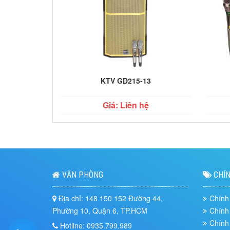
KTV GD215-13
Giá: Liên hệ
VĂN PHÒNG
CHÍN
Địa chỉ: 148 150 152 Đường 44,
Chính
Phường 10, Quận 6, TP.HCM
Chính
Chính
Hotline: 0935.799.989