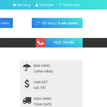
Giỏ hàng
Tài khoản
Thanh toán
Giỏ hàng [
0 sản phẩm
]
0935.799.989
Ệ
BÁN HÀNG
CHÍNH HÃNG
CAM KẾT
GIÁ TỐT
GIAO HÀNG
TOÀN QUỐC