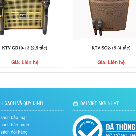
KTV GD10-13 (2,5 tấc)
KTV SG2-15 (4 tấc)
Giá: Liên hệ
Giá: Liên hệ
H SÁCH VÀ QUY ĐỊNH
BAÌ VIẾT MỚI NHẤT
 sách bảo mật
 sách bảo hành
 sách đổi hàng