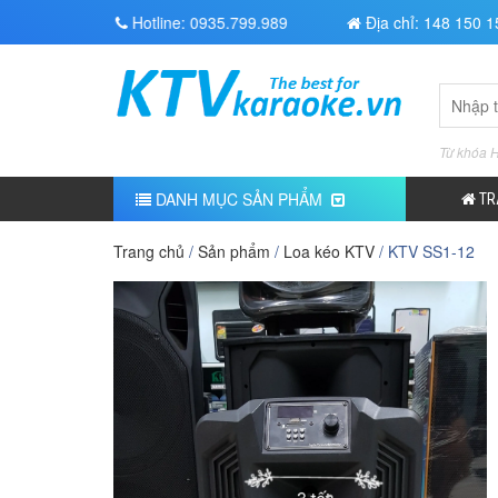
Hotline:
0935.799.989
Địa chỉ: 148 150 
Search
for:
Từ khóa 
DANH MỤC SẢN PHẨM
TR
Trang chủ
/
Sản phẩm
/
Loa kéo KTV
/ KTV SS1-12