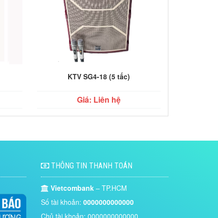
KTV SG4-18 (5 tấc)
Giá: Liên hệ
THÔNG TIN THANH TOÁN
Vietcombank
– TP.HCM
Số tài khoản:
0000000000000
Chủ tài khoản: 0000000000000