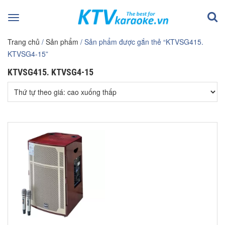
Toggle
navigation
Trang chủ
/
Sản phẩm
/ Sản phẩm được gắn thẻ “KTVSG415.
KTVSG4-15”
KTVSG415. KTVSG4-15